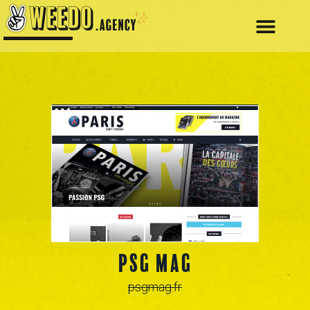
PSG mag
psgmag.fr