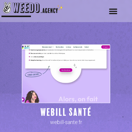
WeBill Santé
webill-sante.fr